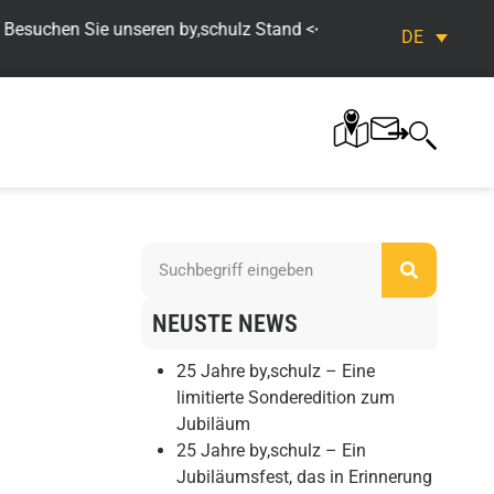
uchen Sie unseren by,schulz Stand << >> Bike&Co Orderfestival. 
DE
NEUSTE NEWS
25 Jahre by,schulz – Eine
limitierte Sonderedition zum
Jubiläum
25 Jahre by,schulz – Ein
Jubiläumsfest, das in Erinnerung