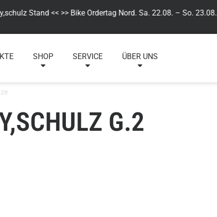
lz Stand << >> Bike Ordertag Nord. Sa. 22.08. – So. 23.08. Bes
KTE
SHOP
SERVICE
ÜBER UNS
tze
BY,SCHULZ G.2