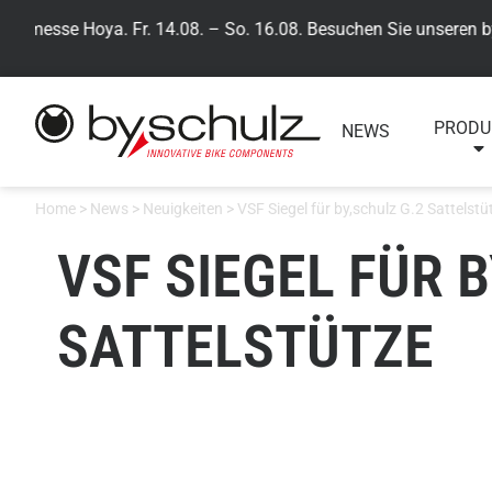
esse Hoya. Fr. 14.08. – So. 16.08. Besuchen Sie unseren by,schu
PRODU
NEWS
Home
>
News
>
Neuigkeiten
>
VSF Siegel für by,schulz G.2 Sattelstü
VSF SIEGEL FÜR 
SATTELSTÜTZE