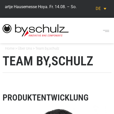
Hartje Hausemesse Hoya. Fr. 14.08. – So. 16.08. Besuchen Sie u
DE
Home
>
Über Uns
>
Team by,schulz
TEAM BY,SCHULZ
PRODUKTENTWICKLUNG