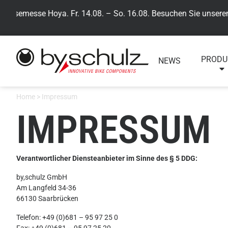
Hausemesse Hoya. Fr. 14.08. – So. 16.08. Besuchen Sie unseren b
PRODU
NEWS
Home
>
Impressum
IMPRESSUM
Verantwortlicher Diensteanbieter im Sinne des § 5 DDG:
by,schulz GmbH
Am Langfeld 34-36
66130 Saarbrücken
Telefon: +49 (0)681 – 95 97 25 0