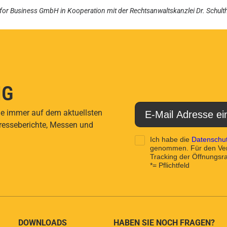
for Business GmbH
in Kooperation mit der
Rechtsanwaltskanzlei Dr. Schult
NG
ie immer auf dem aktuellsten
Presseberichte, Messen und
Ich habe die
Datenschut
genommen. Für den Vers
Tracking der Öffnungsrat
*= Pflichtfeld
DOWNLOADS
HABEN SIE NOCH FRAGEN?