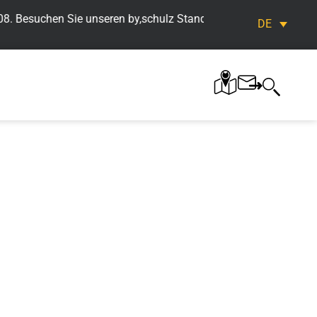
. Besuchen Sie unseren by,schulz Stand << >> Bike&Co Orderfest
DE