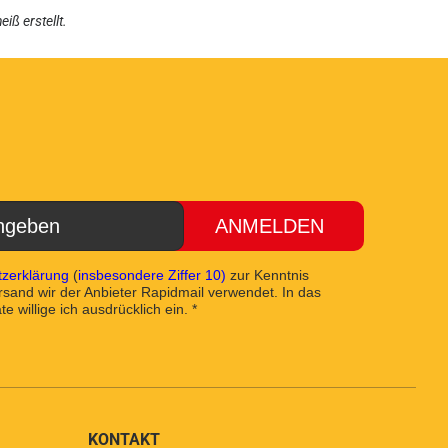
heiß
erstellt.
ANMELDEN
zerklärung
(
insbesondere Ziffer 10)
zur Kenntnis
and wir der Anbieter Rapidmail verwendet. In das
e willige ich ausdrücklich ein. *
KONTAKT