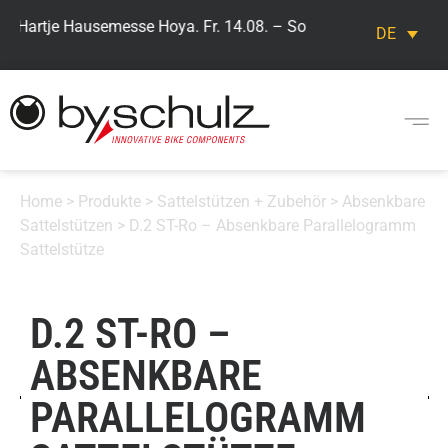
> Hartje Hausemesse Hoya. Fr. 14.08. – So. 16.08. Besuchen Sie
DE
Home
>
Produkte
>
Sattelstützen + Zubehör
>
Absenkbare
Sattelstützen
> D.2 ST-Ro – Absenkbare Parallelogramm
Sattelstütze
D.2 ST-RO –
ABSENKBARE
PARALLELOGRAMM