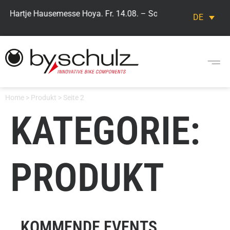
> Hartje Hausemesse Hoya. Fr. 14.08. – So. 16.08. Besuchen Sie
DE
Home
>
Produkt
>
Seite 2
KATEGORIE:
PRODUKT
KOMMENDE EVENTS