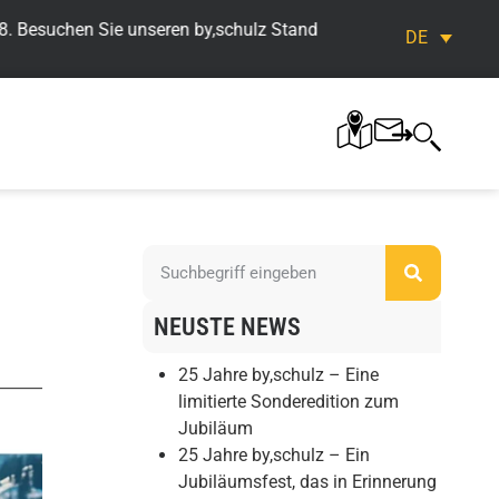
Besuchen Sie unseren by,schulz Stand << >> Bike&Co Orderfestiva
DE
NEUSTE NEWS
25 Jahre by,schulz – Eine
limitierte Sonderedition zum
Jubiläum
25 Jahre by,schulz – Ein
Jubiläumsfest, das in Erinnerung