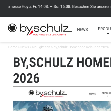
semesse Hoya. Fr. 14.08. – So. 16.08. Besuchen Sie unseren by,
PRODU
NEWS
Home
>
News
>
Neuigkeiten
>
by,schulz Homepage Relaunch 2026
BY,SCHULZ HOM
2026