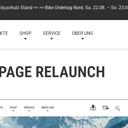
schulz Stand << >> Bike Ordertag Nord. Sa. 22.08. – So. 23.08. 
KTE
SHOP
SERVICE
ÜBER UNS
EPAGE RELAUNCH