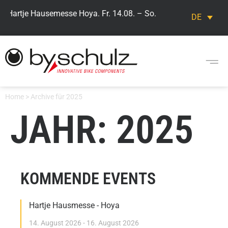
> Hartje Hausemesse Hoya. Fr. 14.08. – So. 16.08. Besuchen Sie 
DE
Home
>
Archive für 2025
JAHR: 2025
KOMMENDE EVENTS
Hartje Hausmesse - Hoya
14. August 2026 - 16. August 2026