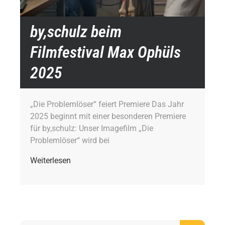
by,schulz beim
Filmfestival Max Ophüls
2025
„Die Problemlöser“ feiert Premiere Das Jahr
2025 beginnt mit einer besonderen Premiere
für by,schulz: Unser Imagefilm „Die
Problemlöser“ wird bei
Weiterlesen