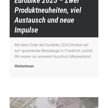
Eurobike 2025 – Zwei
Produktneuheiten, viel
Austausch und neue
Impulse
Mit dem Ende der Eurobike 2025 blicken wir
auf spannende Messetage in Frankfurt zurück.
Wir waren an unserem by,schulz Messestand
Weiterlesen