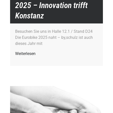
2025 – Innovation trifft
Konstanz
Besuchen Sie uns in Halle 12.1 / Stand D24
Die Eurobike 2025 naht – by,schulz ist auch
dieses Jahr mit
Weiterlesen