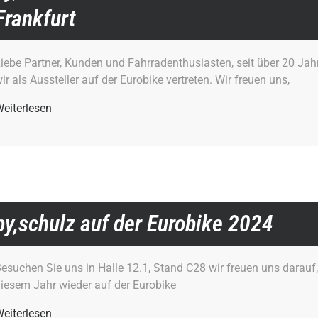
Frankfurt
iebe Partner, Kunden und Fahrradenthusiasten, seit über 20 Jah
ir als Aussteller auf der Eurobike vertreten. Wir freuen uns,
eiterlesen
by,schulz auf der Eurobike 2024
esuchen Sie uns in Halle 12.1, Stand C28 wir freuen uns darauf,
iesem Jahr wieder auf der Eurobike
eiterlesen