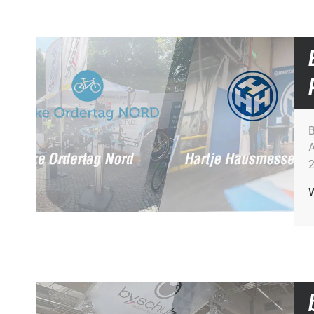
A
2
W