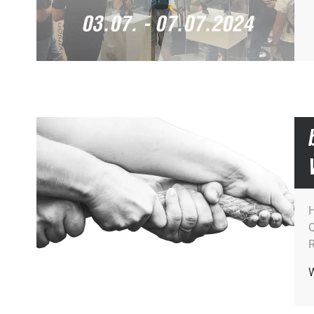
H
Q
R
W