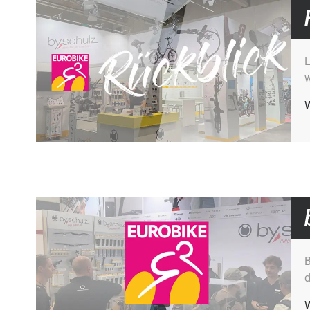
L
w
W
B
d
W