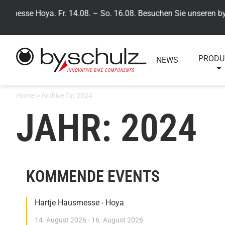
se Hoya. Fr. 14.08. – So. 16.08. Besuchen Sie unseren by,schul
PRODU
NEWS
Home
>
Archive für 2024
JAHR: 2024
KOMMENDE EVENTS
Hartje Hausmesse - Hoya
14. August 2026 - 16. August 2026