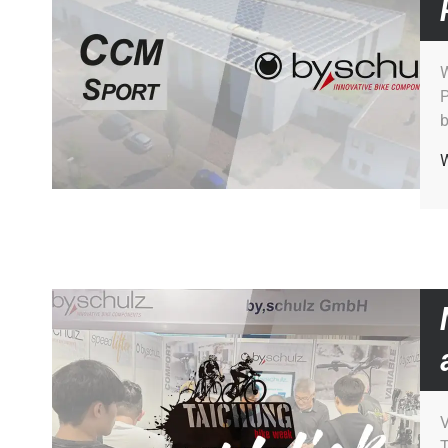
W
P
b
W
V
T