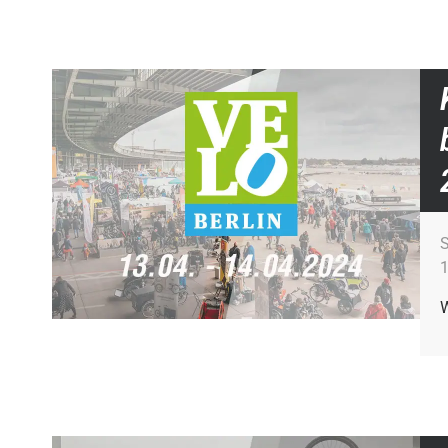
S
1
W