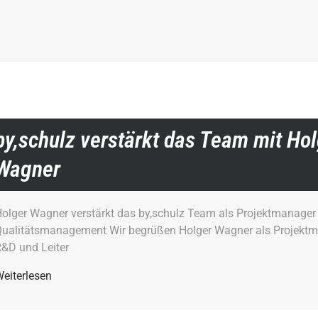
by,schulz verstärkt das Team mit Ho
Wagner
olger Wagner verstärkt das by,schulz Team als Projektmanager 
ualitätsmanagement Wir begrüßen Holger Wagner als Projekt
&D und Leiter
eiterlesen