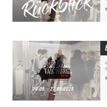
W
b
b
W