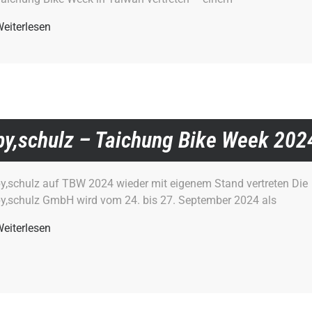
eiterlesen
by,schulz – Taichung Bike Week 202
y,schulz auf TBW 2024 wieder mit eigenem Stand vertreten Die
y,schulz GmbH wird vom 24. bis 27. September 2024 als
eiterlesen