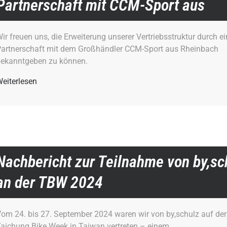
Partnerschaft mit CCM-Sport aus
ir freuen uns, die Erweiterung unserer Vertriebsstruktur durch e
artnerschaft mit dem Großhändler CCM-Sport aus Rheinbach
ekanntgeben zu können.
eiterlesen
Nachbericht zur Teilnahme von by,sc
an der TBW 2024
om 24. bis 27. September 2024 waren wir von by,schulz auf der
aichung Bike Week in Taiwan vertreten – einem