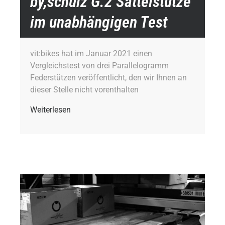
by,schulz G.2 Sattelstütze
im unabhängigen Test
vit:bikes hat im Januar 2021 einen
Vergleichstest von drei Parallelogramm
Federstützen veröffentlicht, den wir Ihnen an
dieser Stelle nicht vorenthalten
Weiterlesen