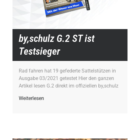
by,schulz G.2 ST ist
Testsieger
Rad fahren hat 19 gefederte Sattelstützen in
Ausgabe 03/2021 getestet Hier den ganzen
Artikel lesen G.2 direkt im offiziellen by,schulz
Weiterlesen