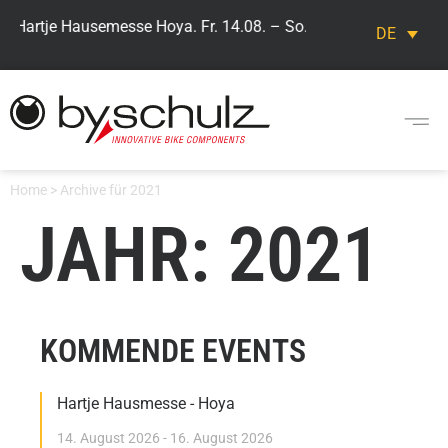
> Hartje Hausemesse Hoya. Fr. 14.08. – So. 16.08. Besuchen Sie 
DE
Home
>
Archive für 2021
JAHR: 2021
KOMMENDE EVENTS
Hartje Hausmesse - Hoya
14. August 2026 - 16. August 2026