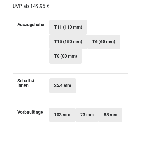
UVP ab
149,95
€
Auszugshöhe
T11 (110 mm)
T15 (150 mm)
T6 (60 mm)
T8 (80 mm)
Schaft ø
Innen
25,4 mm
Vorbaulänge
103 mm
73 mm
88 mm