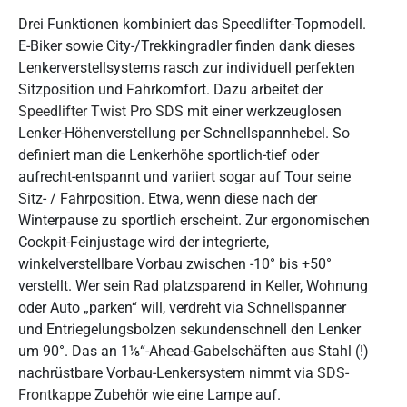
Drei Funktionen kombiniert das Speedlifter-Topmodell.
E-Biker sowie City-/Trekkingradler finden dank dieses
Lenkerverstellsystems rasch zur individuell perfekten
Sitzposition und Fahrkomfort. Dazu arbeitet der
Speedlifter Twist Pro SDS
mit einer werkzeuglosen
Lenker-Höhenverstellung per Schnellspannhebel. So
definiert man die Lenkerhöhe sportlich-tief oder
aufrecht-entspannt und variiert sogar auf Tour seine
Sitz- / Fahrposition. Etwa, wenn diese nach der
Winterpause zu sportlich erscheint. Zur ergonomischen
Cockpit-Feinjustage wird der integrierte,
winkelverstellbare Vorbau zwischen -10° bis +50°
verstellt. Wer sein Rad platzsparend in Keller, Wohnung
oder Auto „parken“ will, verdreht via Schnellspanner
und Entriegelungsbolzen sekundenschnell den Lenker
um 90°. Das an 1⅛“-Ahead-Gabelschäften aus Stahl (!)
nachrüstbare Vorbau-Lenkersystem nimmt via
SDS-
Frontkappe
Zubehör wie eine Lampe auf.