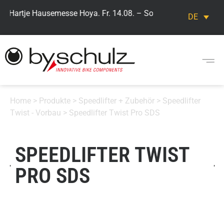
> Hartje Hausemesse Hoya. Fr. 14.08. – So. 16.08. Besuchen Sie
DE
Home
>
Produkte
>
Speedlifter + Zubehör
>
Speedlifter
Twist - Vorbau
> Speedlifter Twist Pro SDS
SPEEDLIFTER TWIST
PRO SDS